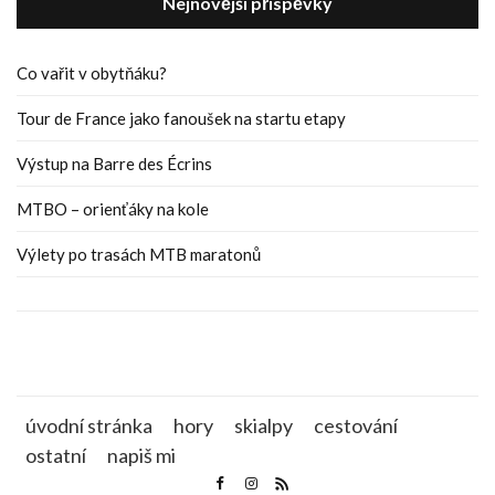
Nejnovější příspěvky
Co vařit v obytňáku?
Tour de France jako fanoušek na startu etapy
Výstup na Barre des Écrins
MTBO – orienťáky na kole
Výlety po trasách MTB maratonů
úvodní stránka
hory
skialpy
cestování
ostatní
napiš mi