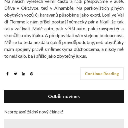
Na našich výletech velmi často a rádi přespáváme v autě.
Dříve v Oktávce, teď v Alhambře. Na parkovištích plných
obytných vozů či karavanů působíme jako exoti. Loni ve Val
di Fiemme k nám přišel postarší německý pár a říkali, že tak
taky začínali. Malé auto, pak větší auto, pak transportér a
skončili u obytňáku. A předpovídali nám stejnou budoucnost.
Mě se to teda nezdálo úplně pravděpodobný, neb obytňáky
mám spojený právě s německýma důchodcema, a nikdy mě
to nelákalo, ba i přišlo jako zbytečný luxus.
Continue Reading
Odběr novinek
Nepropásni žádný nový článek!