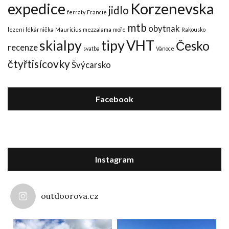
expedice
Korzenevska
jidlo
ferraty
Francie
mtb
obytnak
lezení
lékárnička
Mauricius
mezzalama
moře
Rakousko
skialpy
tipy
VHT
Česko
recenze
svatba
Vánoce
čtyřtisícovky
Švýcarsko
Facebook
Instagram
outdoorova.cz