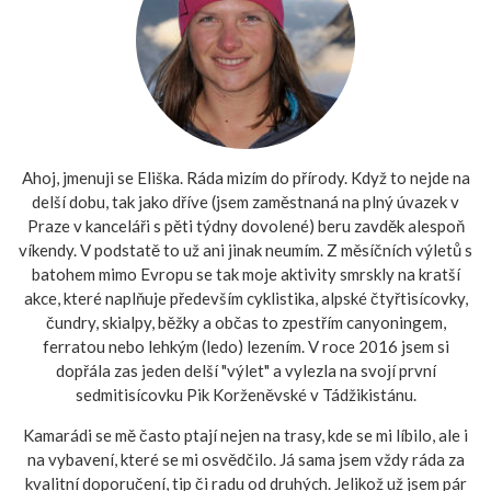
Ahoj, jmenuji se Eliška. Ráda mizím do přírody. Když to nejde na
delší dobu, tak jako dříve (jsem zaměstnaná na plný úvazek v
Praze v kanceláři s pěti týdny dovolené) beru zavděk alespoň
víkendy. V podstatě to už ani jinak neumím. Z měsíčních výletů s
batohem mimo Evropu se tak moje aktivity smrskly na kratší
akce, které naplňuje především cyklistika, alpské čtyřtisícovky,
čundry, skialpy, běžky a občas to zpestřím canyoningem,
ferratou nebo lehkým (ledo) lezením. V roce 2016 jsem si
dopřála zas jeden delší "výlet" a vylezla na svojí první
sedmitisícovku Pik Korženěvské v Tádžikistánu.
Kamarádi se mě často ptají nejen na trasy, kde se mi líbilo, ale i
na vybavení, které se mi osvědčilo. Já sama jsem vždy ráda za
kvalitní doporučení, tip či radu od druhých. Jelikož už jsem pár