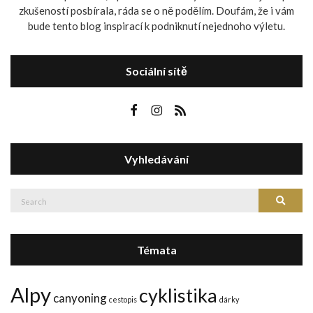
zkušeností posbírala, ráda se o ně podělím. Doufám, že i vám
bude tento blog inspirací k podniknutí nejednoho výletu.
Sociální sítě
Vyhledávání
Search
Search
for:
Témata
Alpy
cyklistika
canyoning
cestopis
dárky